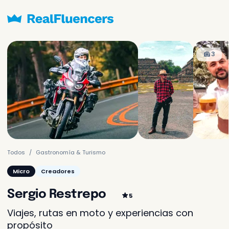
Solicitado frecuentemente
3
Sólo
147.000 COP
Contenido
Creación de un video o
imagen y enviado a ti
Contenidos y
360.000 COP
publicación
Todos
Gastronomía & Turismo
Creación del contenido y
publicación en sus redes
Micro
Creadores
Aún no se te cobrará
Sergio Restrepo
5
Viajes, rutas en moto y experiencias con
Más opciones para tu negocio
propósito