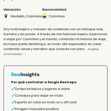
Cotiza tu actividad
Te respondemos en 24h o
Ubicación
Nacionalidad
antes
Medellin, Colombia
Colombia
Soy motoviajero y creador de contenido con un enfoque real,
humano y sin poses. A través de mis historias inspiro a personas
a viajar por Colombia y el mundo, contando mi historia de viaje,
¿Prefieres que te ayudemos?
la mayor parte del tiempo, en moto. Me especializo en crear
contenido visual y narrativo que conecta con pers...
Ampliar
Chatea con nosotros
información
Asesórate con nuestros
agentes
Real
Insights
Sorprende a alguien
Por qué contratar a Sergio Restrepo
Da tips turísticos y lugares a visitar
Enviar como un regalo
Consejos para viajar en moto
Una sorpresa única e
Experto en rutas en moto on y off road
inolvidable
Imagen masculina positiva