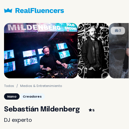
Solicitado frecuentemente
3
Sólo
2.399.000 COP
Contenido
Creación de un video o
imagen y enviado a ti
Contenidos y
3.990.000 COP
publicación
Todos
Medios & Entretenimiento
Creación del contenido y
publicación en sus redes
Nano
Creadores
Aún no se te cobrará
Sebastián Mildenberg
5
DJ experto
Más opciones para tu negocio