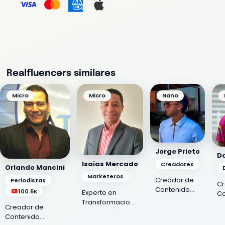
Realfluencers similares
Micro
Micro
Nano
Jorge Prieto
Da
Isaias Mercado
Creadores
Orlando Mancini
Marketeros
Creador de
Periodistas
Cr
Contenido
100.5K
Experto en
Co
Experto en
Transformacion
Fu
Creador de
Futbol
Digital, Ia y
Po
Contenido
Colombiano
Marketing Digital