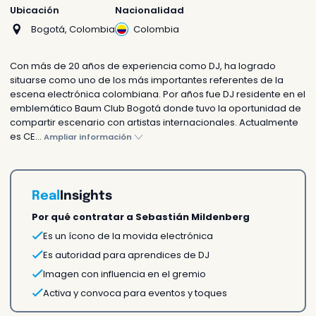
Cotiza tu actividad
Ubicación
Nacionalidad
Te respondemos en 24h o
Bogotá, Colombia
Colombia
antes
Con más de 20 años de experiencia como DJ, ha logrado
situarse como uno de los más importantes referentes de la
escena electrónica colombiana. Por años fue DJ residente en el
emblemático Baum Club Bogotá donde tuvo la oportunidad de
compartir escenario con artistas internacionales. Actualmente
¿Prefieres que te ayudemos?
es CE...
Ampliar información
Chatea con nosotros
Asesórate con nuestros
agentes
Real
Insights
Por qué contratar a Sebastián Mildenberg
Sorprende a alguien
Es un ícono de la movida electrónica
Es autoridad para aprendices de DJ
Enviar como un regalo
Imagen con influencia en el gremio
Una sorpresa única e
Activa y convoca para eventos y toques
inolvidable