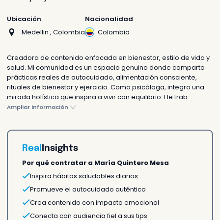
Cotiza tu actividad
Te respondemos en 24h o
Ubicación
Nacionalidad
antes
Medellin , Colombia
Colombia
Creadora de contenido enfocada en bienestar, estilo de vida y
salud. Mi comunidad es un espacio genuino donde comparto
prácticas reales de autocuidado, alimentación consciente,
¿Prefieres que te ayudemos?
rituales de bienestar y ejercicio. Como psicóloga, integro una
mirada holística que inspira a vivir con equilibrio. He trab...
Chatea con nosotros
Ampliar información
Asesórate con nuestros
agentes
Real
Insights
Sorprende a alguien
Por qué contratar a María Quintero Mesa
Inspira hábitos saludables diarios
Enviar como un regalo
Promueve el autocuidado auténtico
Una sorpresa única e
Crea contenido con impacto emocional
inolvidable
Conecta con audiencia fiel a sus tips