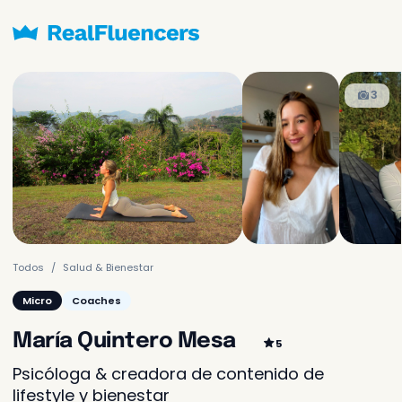
Solicitado frecuentemente
3
Sólo
1.200.000 COP
Contenido
Creación de un video o
imagen y enviado a ti
Contenidos y
1.000.000 COP
publicación
Todos
Salud & Bienestar
Creación del contenido y
publicación en sus redes
Micro
Coaches
Aún no se te cobrará
María Quintero Mesa
5
Psicóloga & creadora de contenido de
Más opciones para tu negocio
lifestyle y bienestar