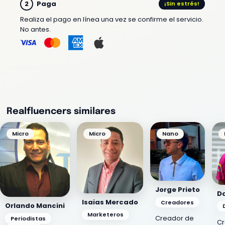
Paga
¡Sin estrés!
Realiza el pago en línea una vez se confirme el servicio.
No antes.
Realfluencers similares
Micro
Micro
Nano
Jorge Prieto
Da
Isaias Mercado
Creadores
Orlando Mancini
Marketeros
Creador de
Periodistas
Cr