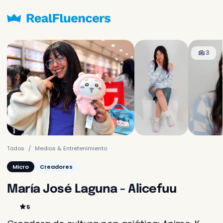
Solicitado frecuentemente
3
Sólo Contenido
75.000 COP
Creación de un video o
imagen y enviado a ti
Contenidos y
30.000 COP
publicación
Creación del contenido y
Todos
Medios & Entretenimiento
publicación en sus redes
Micro
Creadores
Aún no se te cobrará
María José Laguna - Alicefuu
Más opciones para tu negocio
5
Cotiza tu actividad