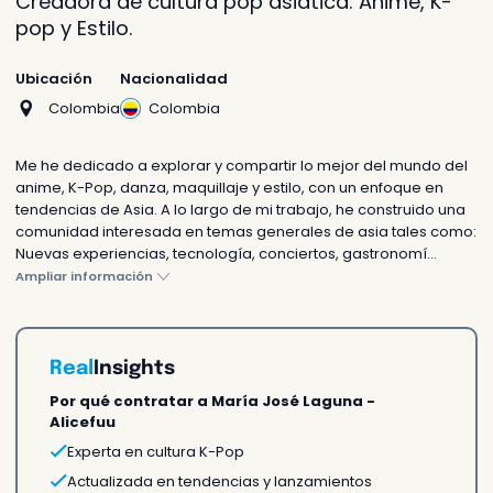
Creadora de cultura pop asiática: Anime, K-
Te respondemos en 24h o
pop y Estilo.
antes
Ubicación
Nacionalidad
Colombia
Colombia
Me he dedicado a explorar y compartir lo mejor del mundo del
¿Prefieres que te ayudemos?
anime, K-Pop, danza, maquillaje y estilo, con un enfoque en
tendencias de Asia. A lo largo de mi trabajo, he construido una
Chatea con nosotros
comunidad interesada en temas generales de asia tales como:
Asesórate con nuestros
Nuevas experiencias, tecnología, conciertos, gastronomí...
agentes
Ampliar información
Sorprende a alguien
Real
Insights
Enviar como un regalo
Por qué contratar a María José Laguna -
Una sorpresa única e
Alicefuu
inolvidable
Experta en cultura K-Pop
Actualizada en tendencias y lanzamientos