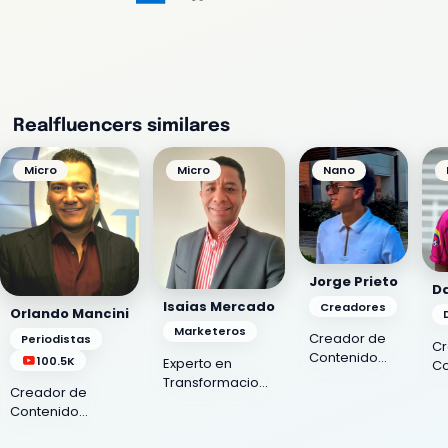
Realfluencers similares
Micro
Micro
Nano
Jorge Prieto
Da
Isaias Mercado
Creadores
Orlando Mancini
Marketeros
Creador de
Periodistas
Cr
Contenido
100.5K
Experto en
Co
Experto en
Transformacion
Fu
Creador de
Futbol
Digital, Ia y
Po
Contenido
Colombiano
Marketing Digital
Experto en la