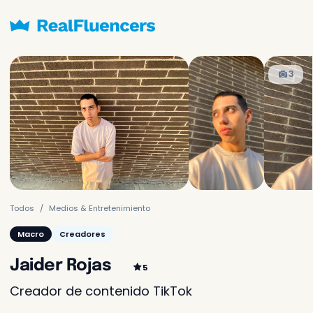
Solicitado frecuentemente
3
Sólo
200.000 COP
Contenido
Creación de un video o
imagen y enviado a ti
Contenidos y
100.000 COP
publicación
Todos
Medios & Entretenimiento
Creación del contenido y
publicación en sus redes
Macro
Creadores
Aún no se te cobrará
Jaider Rojas
5
Creador de contenido TikTok
Más opciones para tu negocio