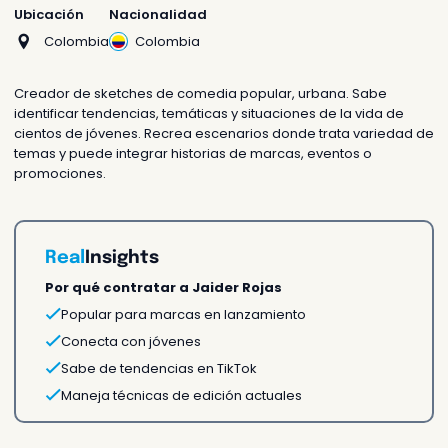
Cotiza tu actividad
Ubicación
Nacionalidad
Te respondemos en 24h o
Colombia
Colombia
antes
Creador de sketches de comedia popular, urbana. Sabe
identificar tendencias, temáticas y situaciones de la vida de
cientos de jóvenes. Recrea escenarios donde trata variedad de
temas y puede integrar historias de marcas, eventos o
promociones.
¿Prefieres que te ayudemos?
Chatea con nosotros
Asesórate con nuestros
Real
Insights
agentes
Por qué contratar a Jaider Rojas
Popular para marcas en lanzamiento
Sorprende a alguien
Conecta con jóvenes
Enviar como un regalo
Sabe de tendencias en TikTok
Maneja técnicas de edición actuales
Una sorpresa única e
inolvidable